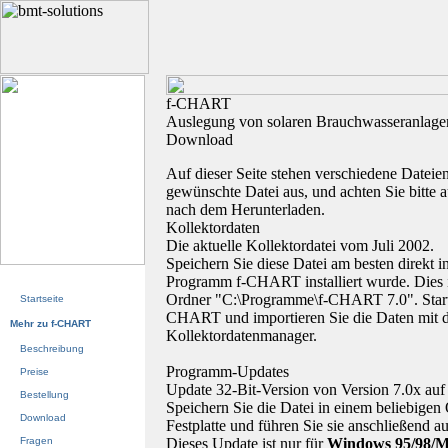
f-CHART
Auslegung von solaren Brauchwasseranlage
Download
Auf dieser Seite stehen verschiedene Dateie
gewünschte Datei aus, und achten Sie bitte 
nach dem Herunterladen.
Kollektordaten
Die aktuelle Kollektordatei vom Juli 2002.
Speichern Sie diese Datei am besten direkt 
Programm f-CHART installiert wurde. Dies i
Ordner "C:\Programme\f-CHART 7.0". Starte
Startseite
CHART und importieren Sie die Daten mit 
Mehr zu f-CHART
Kollektordatenmanager.
Beschreibung
Programm-Updates
Preise
Update 32-Bit-Version von Version 7.0x auf 
Bestellung
Speichern Sie die Datei in einem beliebigen 
Download
Festplatte und führen Sie sie anschließend au
Fragen
Dieses Update ist nur für
Windows 95/98/